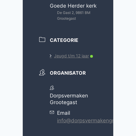
Goede Herder kerk
De Gast 2, 9861 BM
Grootegast
CATEGORIE
Jeugd t/m 12 jaar
ORGANISATOR
Dorpsvermaken
Grootegast
Email
info@dorpsvermakengrootegast.