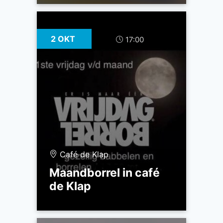
2 OKT
17:00
Café de Klap
Maandborrel in café
de Klap