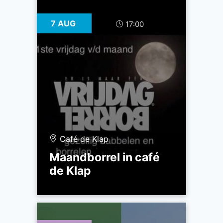
7 AUG
17:00
Café de Klap
Maandborrel in café
de Klap