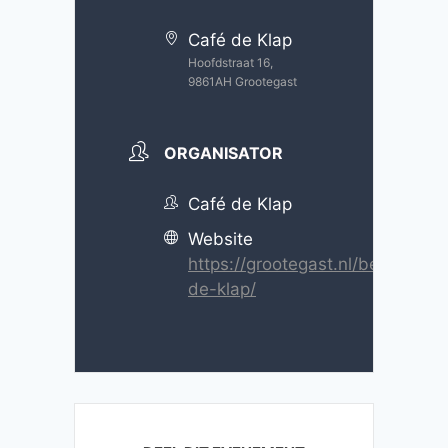
Café de Klap
Hoofdstraat 16,
9861AH Grootegast
ORGANISATOR
Café de Klap
Website
https://grootegast.nl/bedrijf/gr
de-klap/