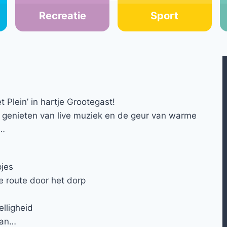
Recreatie
Sport
 Plein’ in hartje Grootegast!
s, genieten van live muziek en de geur van warme
n…
pjes
e route door het dorp
lligheid
man…