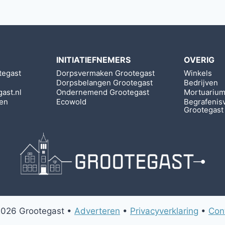
INITIATIEFNEMERS
OVERIG
tegast
Dorpsvermaken Grootegast
Winkels
Dorpsbelangen Grootegast
Bedrijven
gast.nl
Ondernemend Grootegast
Mortuariu
den
Ecowold
Begrafenis
Grootegast
026 Grootegast •
Adverteren
•
Privacyverklaring
•
Con